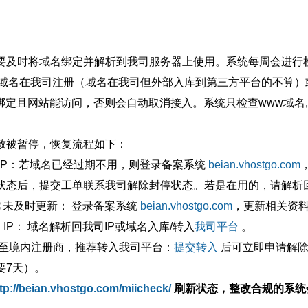
要及时将域名绑定并解析到我司服务器上使用。系统每周会进行
确保域名在我司注册（域名在我司但外部入库到第三方平台的不算
绑定且网站能访问，否则会自动取消接入。系统只检查www域名,
致被暂停，恢复流程如下：
外IP：若域名已经过期不用，则登录备案系统
beian.vhostgo.com
状态后，提交工单联系我司解除封停状态。若是在用的，请解析回
异常未及时更新： 登录备案系统
beian.vhostgo.com
，更新相关资
 IP： 域名解析回我司IP或域名入库/转入
我司平台
。
移至境内注册商，推荐转入我司平台：
提交转入
后可立即申请解除
要7天）。
tp://beian.vhostgo.com/miicheck/
刷新状态，整改合规的系统