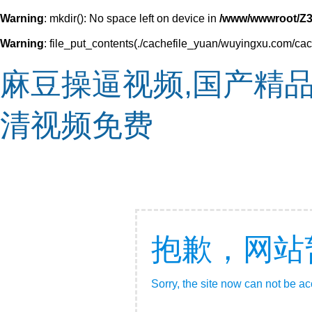
Warning
: mkdir(): No space left on device in
/www/wwwroot/Z3
Warning
: file_put_contents(./cachefile_yuan/wuyingxu.com/cach
麻豆操逼视频,国产精
清视频免费
抱歉，网站
Sorry, the site now can not be a