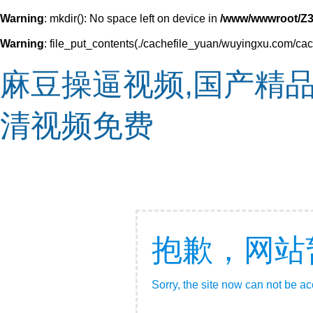
Warning
: mkdir(): No space left on device in
/www/wwwroot/Z3
Warning
: file_put_contents(./cachefile_yuan/wuyingxu.com/cach
麻豆操逼视频,国产精
清视频免费
抱歉，网站
Sorry, the site now can not be a