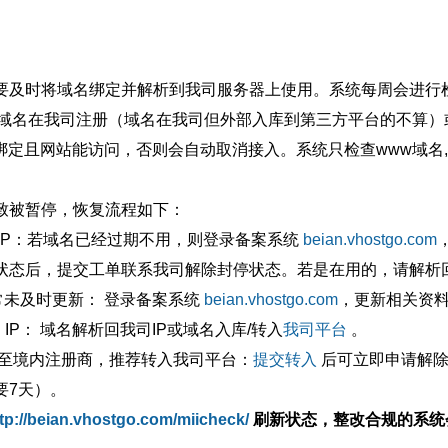
要及时将域名绑定并解析到我司服务器上使用。系统每周会进行
确保域名在我司注册（域名在我司但外部入库到第三方平台的不算
绑定且网站能访问，否则会自动取消接入。系统只检查www域名,
致被暂停，恢复流程如下：
外IP：若域名已经过期不用，则登录备案系统
beian.vhostgo.com
状态后，提交工单联系我司解除封停状态。若是在用的，请解析回
异常未及时更新： 登录备案系统
beian.vhostgo.com
，更新相关资
 IP： 域名解析回我司IP或域名入库/转入
我司平台
。
移至境内注册商，推荐转入我司平台：
提交转入
后可立即申请解除
要7天）。
tp://beian.vhostgo.com/miicheck/
刷新状态，整改合规的系统